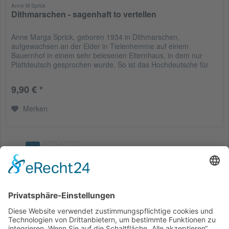
Anne M Sprick
Dithmarschen - sagenhaft to vertellen
Anne Marga Sprick, geboren 1934 in Dithmarschen,
aufgewachsen an der Eider in Tielenhemme auf einem
Bauernhof in einem sehr belesenen Elternhaus, in dem nur
Plattdeutsch gesprochen wurde. So ist das Hochdeutsche für
sie bis heute eine...
9,90 € *
Merken
Seite
1
von
40
Service Hotline
Shop Service