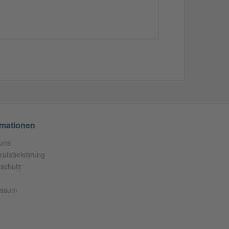
rmationen
uns
rufsbelehrung
schutz
essum