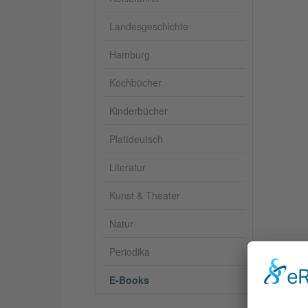
Landesgeschichte
Hamburg
Kochbücher
Kinderbücher
Plattdeutsch
Literatur
Kunst & Theater
Natur
Periodika
Besc
E-Books