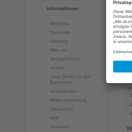
De
Informationen
Wi
hi
Bestellung
da
Downloads
sc
Au
Lieferung
Ze
Über uns
de
un
Vertragsschluss
Ve
Kontakt
un
von
Unser Service für den
un
Buchhandel
Ge
Versandkosten
Widerrufsbelehrung
V
Datenschutz
S
AGB
Impressum
We