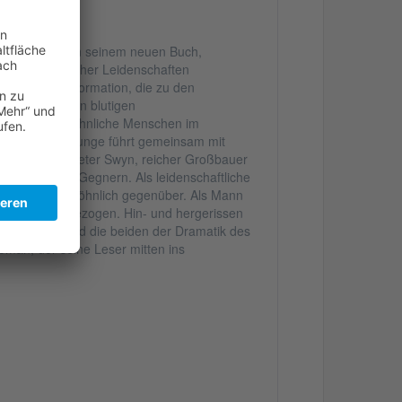
 Speyer auch in seinem neuen Buch,
rund menschlicher Leidenschaften
r Zeit der Reformation, die zu den
 zählt. Bei den blutigen
zwei außergewöhnliche Menschen im
anerin Wibe Junge führt gemeinsam mit
im Lande an. Peter Swyn, reicher Großbauer
erbittertsten Gegnern. Als leidenschaftliche
ch beide unversöhnlich gegenüber. Als Mann
einander hingezogen. Hin- und hergerissen
deren Seite, sind die beiden der Dramatik des
Roman, der seine Leser mitten ins