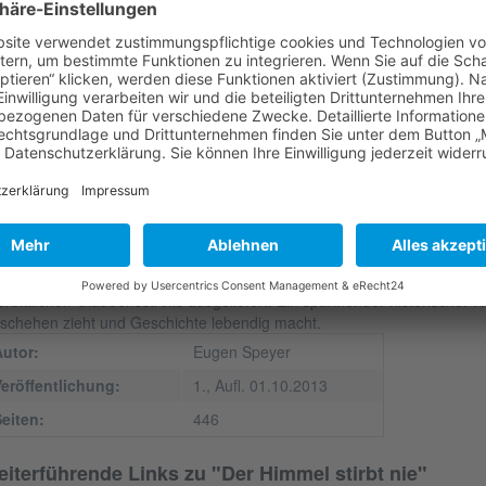
r Himmel stirbt nie
e in seinem erfolgreichen Roman „Wind der Freiheit“ gelingt es Eugen
storische Ereignisse aus der Dithmarscher Geschichte vor dem Hinterg
rzustellen. Der Autor erzählt spannend und in bildhafter Sprache von de
hwärzesten Kapiteln in der Geschichte der Bauernrepublik Dithmarschen
seinandersetzungen um die „richtige“ Religion im Lande stehen sich 
ntrum des dramatischen Geschehens gegenüber. Die streitbare Luther
m Meldorfer Geistlichen Nicolaus Boie die religiöse Reformbewegung 
d angesehener Regent des Landes, zählt als eifernder Katholik zu ihren 
rfechter ihrer miteinander verfeindeten Glaubensrichtungen stehen si
d Frau fühlen Wibe Junge und Peter Swyn sich jedoch schicksalhaft zu
 ihrer Liebe auf der einen und ihrer religiösen Feindschaft auf der an
erbittlichen Glaubensstreits ausgeliefert. Ein spannender historischer 
schehen zieht und Geschichte lebendig macht.
Autor:
Eugen Speyer
eröffentlichung:
1., Aufl. 01.10.2013
eiten:
446
iterführende Links zu "Der Himmel stirbt nie"