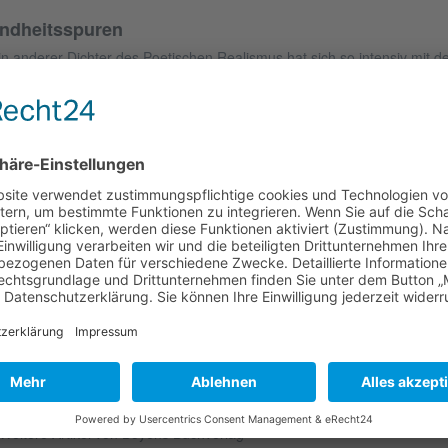
ndheitsspuren
in anderer Dichter des Poetischen Realismus hat sich so intensiv mit 
eodor Storm. Lebenslang hat er die Spannung zwischen ihren Sehnsuch
alismus immer von neuem auszutragen versucht. Das geschieht vor alle
ntralen romantischen Idee: der Verklärung des Kindes zum Ideal eines 
radiesischen Daseins. „Wo Kinder sind, da ist Goldenes Zeitalter“, hatt
inen Kinderfüßen sucht’ ich“, heißt es in einem von Storms programmat
cht finden.“ Immer wieder kann man in Storms Werk diesem Leitbild be
rwerfungen zwischen Romantik und Realismus mit sehr persönlichen 
rühren. Von Beginn an begibt sich das Werk dieses großen Realisten a
lorenen Kindheit. In Heinrich Deterings faszinierender Studie geht es 
nen diese Suche Storms Werk bestimmt, und um die Erschütterungen, in 
hreiben über Poetik und Psychologie, Politik und Religion, Autobiograp
Autor:
Heinrich Detering
eröffentlichung:
01.01.2014
iterführende Links zu "Kindheitsspuren"
Fragen zum Artikel?
Weitere Artikel von Boyens Buchverlag