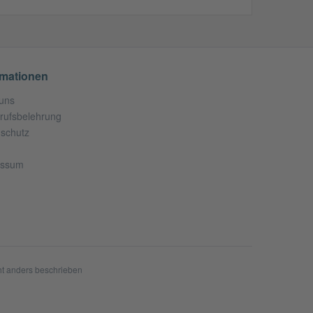
rmationen
uns
rufsbelehrung
schutz
essum
t anders beschrieben