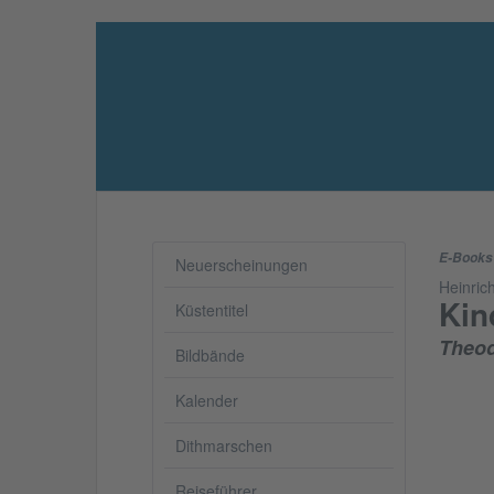
E-Books
Neuerscheinungen
Heinric
Kin
Küstentitel
Theod
Bildbände
Kalender
Dithmarschen
Reiseführer