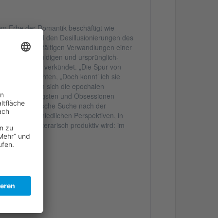
dem Erbe der Romantik beschäftigt wie
tsbildern und den Desillusionierungen des
m in den vielfältigen Verwandlungen einer
reinen, unschuldigen und ursprünglich-
e Novalis 1798 verkündet. „Die Spur von
ischen Gedichten, „Doch konnt’ ich sie
gegnen, in dem sich die epochalen
Phantasien, Ängsten und Obsessionen
uf die romantische Suche nach der
um die unterschiedlichen Perspektiven, in
denen sie literarisch produktiv wird: im
hie und Kunst.