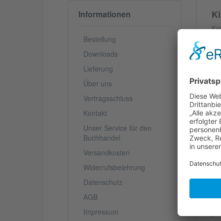
Ki
Informationen
Ke
Th
Bestellung
Re
Downloads
ze
pa
Lieferung
me
Über uns
ni
Ve
Vertragsschluss
be
Kontakt
ver
de
Unser Service für den
Sc
Buchhandel
Versandkosten
V
Widerrufsbelehrung
Datenschutz
We
AGB
Impressum