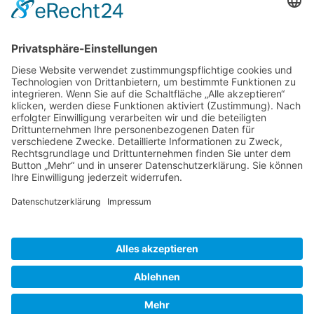
Ähnliche Artikel
Service Hotline
Shop Service
Informationen
* Alle Preise inkl. gesetzl. Mehrwertsteuer zzgl.
Versandkosten
und ggf.
Nachnahmegebühren, wenn nicht anders beschrieben
Bestellung
Downloads
Lieferung
Über uns
Vertragsschluss
Kontakt
Unser Service für den Buchhandel
Versandkosten
Widerrufsbelehrung
Datenschutz
AGB
Impressum
Realisiert mit Shopware