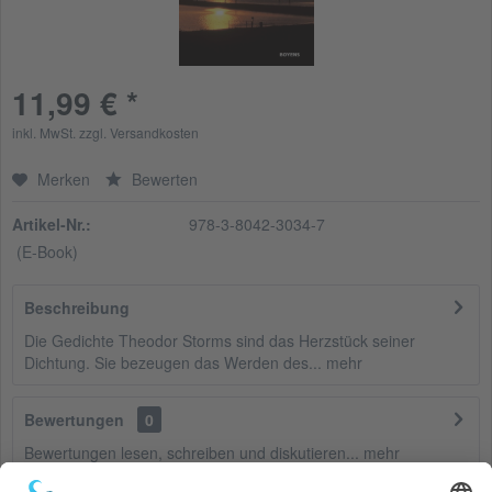
11,99 € *
inkl. MwSt.
zzgl. Versandkosten
Merken
Bewerten
Artikel-Nr.:
978-3-8042-3034-7
(E-Book)
Beschreibung
Die Gedichte Theodor Storms sind das Herzstück seiner
Dichtung. Sie bezeugen das Werden des...
mehr
Bewertungen
0
Bewertungen lesen, schreiben und diskutieren...
mehr