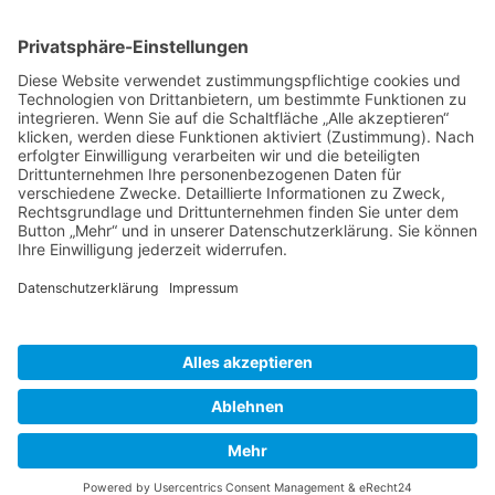
Service Hotline
Shop Service
Informationen
* Alle Preise inkl. gesetzl. Mehrwertsteuer zzgl.
Versandkosten
und ggf.
Nachnahmegebühren, wenn nicht anders beschrieben
Bestellung
Downloads
Lieferung
Über uns
Vertragsschluss
Kontakt
Unser Service für den Buchhandel
Versandkosten
Widerrufsbelehrung
Datenschutz
AGB
Impressum
Realisiert mit Shopware