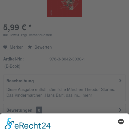
5,99 € *
inkl. MwSt.
zzgl. Versandkosten
Merken
Bewerten
Artikel-Nr.:
978-3-8042-3036-1
(E-Book)
Beschreibung
Diese Ausgabe enthält sämtliche Märchen Theodor Storms.
Das Kindermärchen „Hans Bär“, das im...
mehr
Bewertungen
0
Bewertungen lesen, schreiben und diskutieren...
mehr