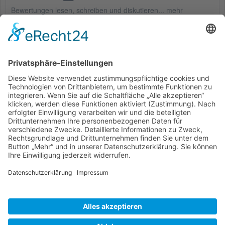
Bewertungen lesen, schreiben und diskutieren...
mehr
Ähnliche Artikel
Service Hotline
Shop Service
Informationen
* Alle Preise inkl. gesetzl. Mehrwertsteuer zzgl.
Versandkosten
und ggf.
Nachnahmegebühren, wenn nicht anders beschrieben
Bestellung
Downloads
Lieferung
Über uns
Vertragsschluss
Kontakt
Unser Service für den Buchhandel
Versandkosten
Widerrufsbelehrung
Datenschutz
AGB