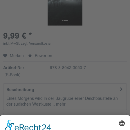
9,99 € *
inkl. MwSt.
zzgl. Versandkosten
Merken
Bewerten
Artikel-Nr.:
978-3-8042-3050-7
(E-Book)
Beschreibung
Eines Morgens wird in der Baugrube einer Deichbaustelle an
der südlichen Westküste...
mehr
Bewertungen
0
Bewertungen lesen, schreiben und diskutieren...
mehr