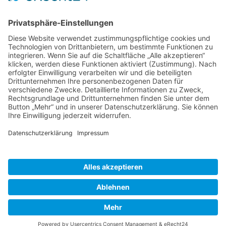
Service Hotline
Shop Service
Informationen
* Alle Preise inkl. gesetzl. Mehrwertsteuer zzgl.
Versandkosten
und ggf.
Nachnahmegebühren, wenn nicht anders beschrieben
Bestellung
Downloads
Lieferung
Über uns
Vertragsschluss
Kontakt
Unser Service für den Buchhandel
Versandkosten
Widerrufsbelehrung
Datenschutz
AGB
Impressum
Realisiert mit Shopware