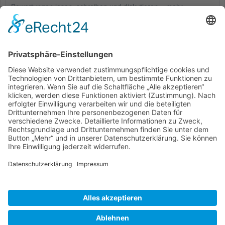
Bewertungen lesen, schreiben und diskutieren...
mehr
Kunden haben sich ebenfalls angesehen
Service Hotline
Shop Service
Informationen
* Alle Preise inkl. gesetzl. Mehrwertsteuer zzgl.
Versandkosten
und ggf.
Nachnahmegebühren, wenn nicht anders beschrieben
Bestellung
Downloads
Lieferung
Über uns
Vertragsschluss
Kontakt
Unser Service für den Buchhandel
Versandkosten
Widerrufsbelehrung
Datenschutz
AGB
Impressum