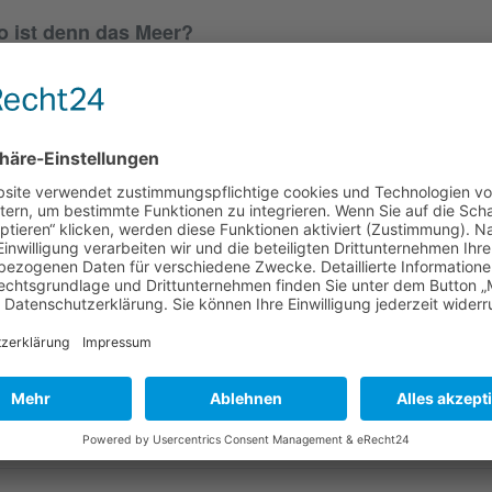
 ist denn das Meer?
eses ist die Geschichte der beginnenden Freundschaft zwischen der
x. Max geht es wie vielen kleinen und großen Urlaubern, die zum erste
be ganz verwundert fragen: Wo ist denn das Meer? Auf einem ausgie
n beiden das Zusammenspiel zwischen Ebbe und Flut und berichtet üb
ttwürmer, Seehunde und Austernfischer.
Autor:
Marlis Kahlsdorf
eröffentlichung:
18. Auflage 2024 03.2002
Format:
280 mm x 200 mm
eiten:
32
Einband:
gebunden
iterführende Links zu "Wo ist denn das Meer?"
Fragen zum Artikel?
Weitere Artikel von Boyens Buchverlag