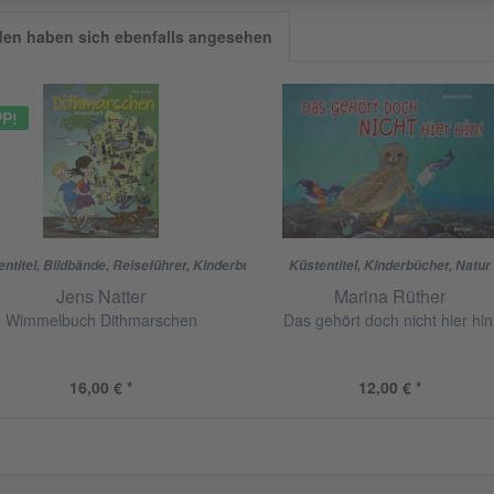
en haben sich ebenfalls angesehen
PP!
ntitel
,
Bildbände
,
Reiseführer
,
Kinderbücher
,
Dithmarschen
Küstentitel
,
Kinderbücher
,
Natur
Jens Natter
Marina Rüther
Wimmelbuch Dithmarschen
Das gehört doch nicht hier hin
16,00 € *
12,00 € *