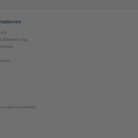
rmationen
uns
rufsbelehrung
schutz
essum
t anders beschrieben