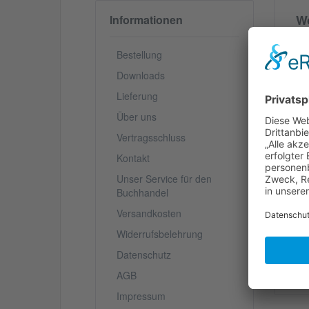
Wo
Informationen
Di
Ma
Bestellung
Eb
Downloads
de
Wa
Lieferung
Über uns
V
Vertragsschluss
Kontakt
S
Unser Service für den
Buchhandel
Versandkosten
We
Widerrufsbelehrung
Datenschutz
AGB
Impressum