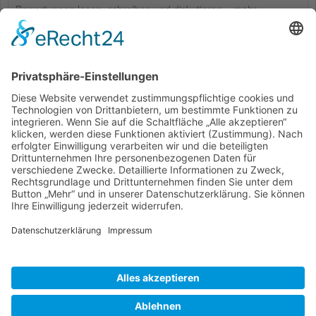
Bewertungen lesen, schreiben und diskutieren...
mehr
Kunden haben sich ebenfalls angesehen
Service Hotline
Shop Service
Informationen
* Alle Preise inkl. gesetzl. Mehrwertsteuer zzgl.
Versandkosten
und ggf.
Nachnahmegebühren, wenn nicht anders beschrieben
Bestellung
Downloads
Lieferung
Über uns
Vertragsschluss
Kontakt
Unser Service für den Buchhandel
Versandkosten
Widerrufsbelehrung
Datenschutz
AGB
Impressum