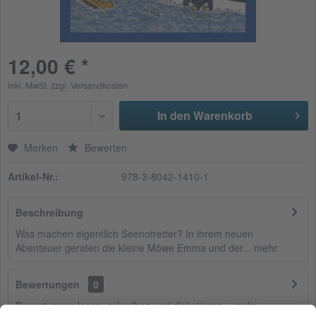
12,00 € *
inkl. MwSt.
zzgl. Versandkosten
In den Warenkorb
1
Merken
Bewerten
Artikel-Nr.:
978-3-8042-1410-1
Beschreibung
Was machen eigentlich Seenotretter? In ihrem neuen
Abenteuer geraten die kleine Möwe Emma und der...
mehr
Bewertungen
0
Bewertungen lesen, schreiben und diskutieren...
mehr