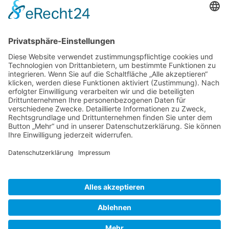
Kunden haben sich ebenfalls angesehen
Service Hotline
Shop Service
Informationen
* Alle Preise inkl. gesetzl. Mehrwertsteuer zzgl.
Versandkosten
und ggf.
Nachnahmegebühren, wenn nicht anders beschrieben
Bestellung
Downloads
Lieferung
Über uns
Vertragsschluss
Kontakt
Unser Service für den Buchhandel
Versandkosten
Widerrufsbelehrung
Datenschutz
AGB
Impressum
Realisiert mit Shopware