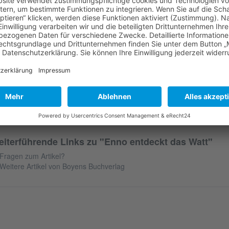
s Leben im Watt ist ganz schön spannend! Die kleine Strandkrabbe Enn
inem Weg zur erwachsenen Krabbe viele aufregende Abenteuer. Dabei 
tt kennen, die manchmal sogar seine Freunde werden. Unterstützt dur
lustrationen vermittelt das Buch Kindern und Erwachsenen auf humorvo
ttenmeer im Allgemeinen und über Strandkrabben im Besonderen.
Autor:
Kimberly Schwarz
eröffentlichung:
05.06.2023
Format:
270 mm x 200 mm
eiten:
36
iterführende Links zu "Enno entdeckt das Watt"
Fragen zum Artikel?
Weitere Artikel von Boyens Buchverlag