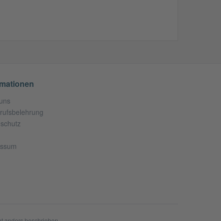
rmationen
uns
rufsbelehrung
schutz
essum
t anders beschrieben