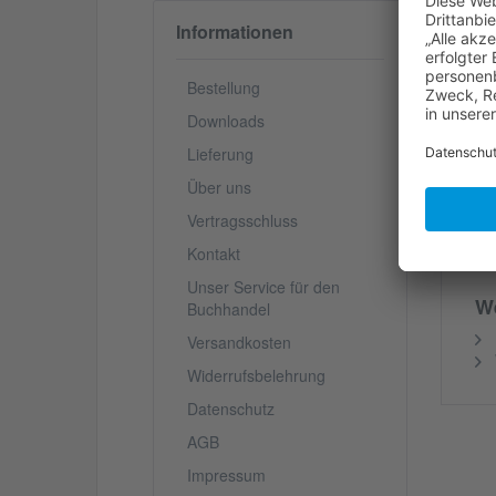
Informationen
Da
se
Wa
Bestellung
Il
Wa
Downloads
Lieferung
V
Über uns
Vertragsschluss
S
Kontakt
Unser Service für den
We
Buchhandel
Versandkosten
Widerrufsbelehrung
Datenschutz
AGB
Impressum