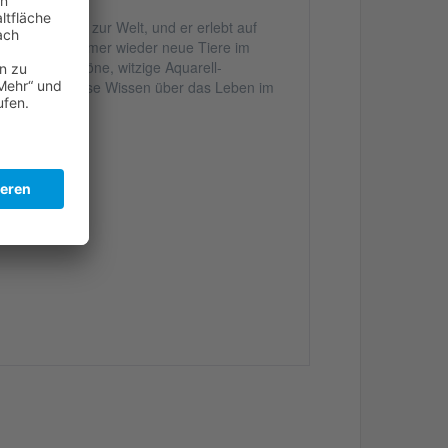
o kommt dort zur Welt, und er erlebt auf
lernt Enno immer wieder neue Tiere im
ch wunderschöne, witzige Aquarell-
lle Art und Weise Wissen über das Leben im