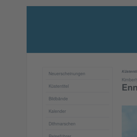
Küstenti
Neuerscheinungen
Kimberl
Enn
Küstentitel
Bildbände
Kalender
Dithmarschen
Reiseführer