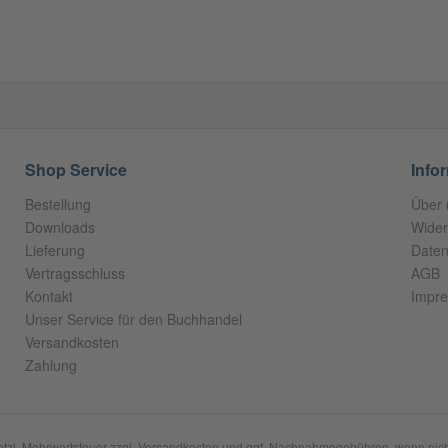
Shop Service
Info
Bestellung
Über 
Downloads
Wider
Lieferung
Daten
Vertragsschluss
AGB
Kontakt
Impr
Unser Service für den Buchhandel
Versandkosten
Zahlung
setzl. Mehrwertsteuer zzgl.
Versandkosten
und ggf. Nachnahmegebühren, wenn nich