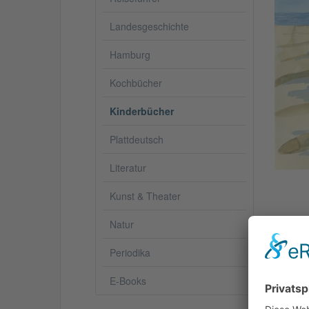
Landesgeschichte
Hamburg
Kochbücher
Kinderbücher
Plattdeutsch
Literatur
Kunst & Theater
Natur
Periodika
Besc
E-Books
En