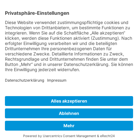
Service Hotline
Shop Service
Informationen
* Alle Preise inkl. gesetzl. Mehrwertsteuer zzgl.
Versandkosten
und ggf.
Nachnahmegebühren, wenn nicht anders beschrieben
Bestellung
Downloads
Lieferung
Über uns
Vertragsschluss
Kontakt
Unser Service für den Buchhandel
Versandkosten
Widerrufsbelehrung
Datenschutz
AGB
Impressum
Realisiert mit Shopware