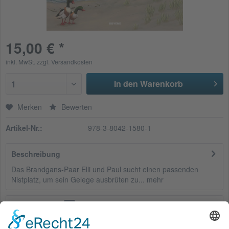
15,00 € *
inkl. MwSt.
zzgl. Versandkosten
In den Warenkorb
1
Merken
Bewerten
Artikel-Nr.:
978-3-8042-1580-1
Beschreibung
Das Brandgans-Paar Elli und Paul sucht einen passenden
Nistplatz, um sein Gelege ausbrüten zu...
mehr
Bewertungen
0
Bewertungen lesen, schreiben und diskutieren...
mehr