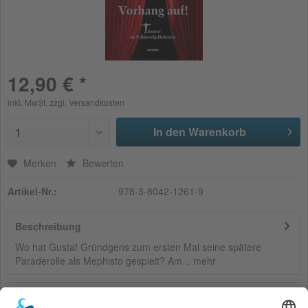
12,90 € *
inkl. MwSt.
zzgl. Versandkosten
In den Warenkorb
1
Merken
Bewerten
Artikel-Nr.:
978-3-8042-1261-9
Beschreibung
Wo hat Gustaf Gründgens zum ersten Mal seine spätere
Paraderolle als Mephisto gespielt? Am...
mehr
Bewertungen
0