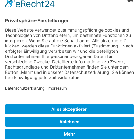
Bewertungen lesen, schreiben und diskutieren...
mehr
Service Hotline
Shop Service
Informationen
* Alle Preise inkl. gesetzl. Mehrwertsteuer zzgl.
Versandkosten
und ggf.
Nachnahmegebühren, wenn nicht anders beschrieben
Bestellung
Downloads
Lieferung
Über uns
Vertragsschluss
Kontakt
Unser Service für den Buchhandel
Versandkosten
Widerrufsbelehrung
Datenschutz
AGB
Impressum
Realisiert mit Shopware