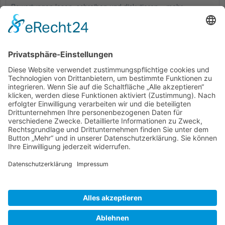
Bewertungen lesen, schreiben und diskutieren...
mehr
Kunden haben sich ebenfalls angesehen
Service Hotline
Shop Service
Informationen
* Alle Preise inkl. gesetzl. Mehrwertsteuer zzgl.
Versandkosten
und ggf.
Nachnahmegebühren, wenn nicht anders beschrieben
Bestellung
Downloads
Lieferung
Über uns
Vertragsschluss
Kontakt
Unser Service für den Buchhandel
Versandkosten
Widerrufsbelehrung
Datenschutz
AGB
Impressum