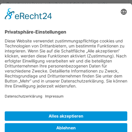
Bewertungen lesen, schreiben und diskutieren...
mehr
Kunden haben sich ebenfalls angesehen
Service Hotline
Shop Service
Informationen
* Alle Preise inkl. gesetzl. Mehrwertsteuer zzgl.
Versandkosten
und ggf.
Nachnahmegebühren, wenn nicht anders beschrieben
Bestellung
Downloads
Lieferung
Über uns
Vertragsschluss
Kontakt
Unser Service für den Buchhandel
Versandkosten
Widerrufsbelehrung
Datenschutz
AGB
Impressum