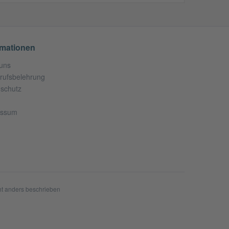
rmationen
uns
rufsbelehrung
schutz
essum
t anders beschrieben