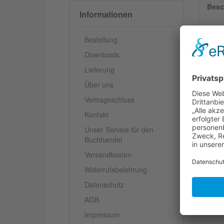
Besc
Informationen
Bestellung
Vo
Downloads
Vo
de
Lieferung
Über uns
Vertragsschluss
S
Kontakt
V
Unser Service für den
Buchhandel
Versandkosten
We
Widerrufsbelehrung
Datenschutz
AGB
Impressum