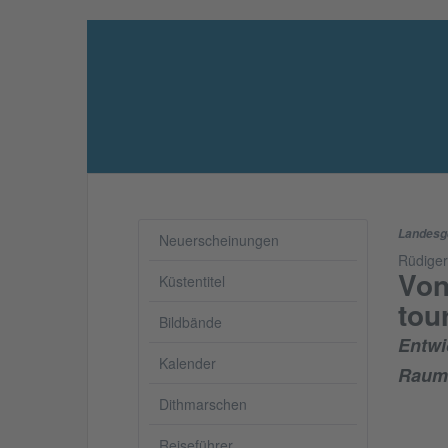
Landesg
Neuerscheinungen
Rüdige
Von
Küstentitel
tou
Bildbände
Entwi
Kalender
Raum
Dithmarschen
Reiseführer