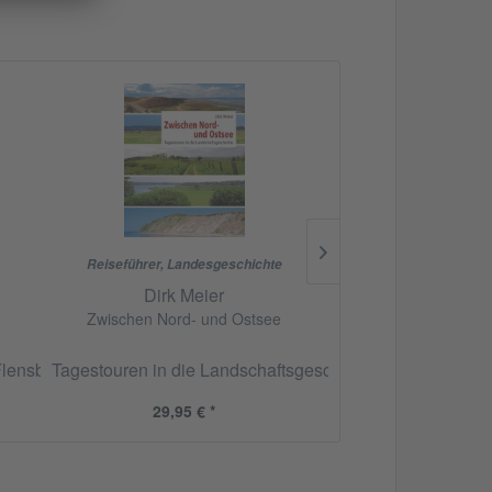
Reiseführer
,
Landesgeschichte
Landesgesc
Dirk Meier
Peter We
Zwischen Nord- und Ostsee
Handel und
 Haus- und Siedlungsbefunde im nordwestlichen Mitteleuropa
Flensburg und Wedel
Tagestouren in die Landschaftsgeschichte
Lesebuch zur Allta
29,95 € *
19,95 €