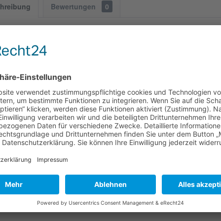
hreibung
Bewertungen
0
n der Landschaftsgeschichte zur touristischen Zuku
n der Landschaftsgeschichte zur touristischen Zukunft Entwicklung von
n ländlichen Raum
Autor:
Rüdiger Kelm
Format:
170 mm x 245 mm
eiten:
88
eröffentlichung:
1., Aufl. 04.2007
Einband:
kartoniert
iterführende Links zu "Von der Landschaftsgeschich
Fragen zum Artikel?
Weitere Artikel von Boyens Buchverlag