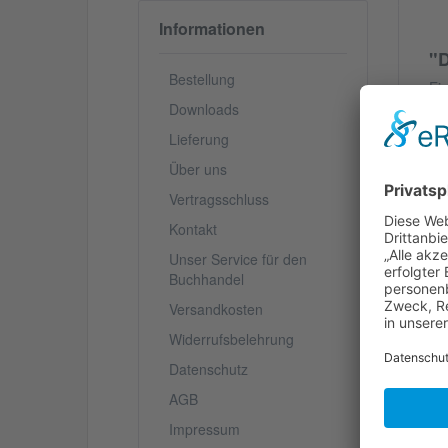
Informationen
"D
Bestellung
Ei
Au
Downloads
Ve
Lieferung
Br
da
Über uns
Di
Vertragsschluss
Ge
of
Kontakt
ei
Unser Service für den
18
Buchhandel
Versandkosten
V
Widerrufsbelehrung
Datenschutz
S
AGB
Impressum
We