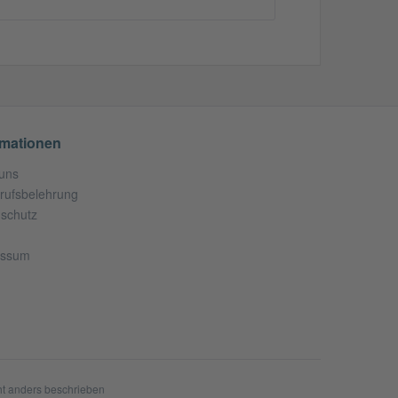
rmationen
uns
rufsbelehrung
schutz
essum
t anders beschrieben