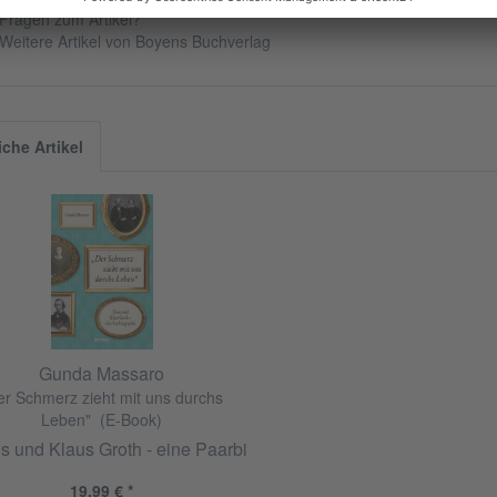
Fragen zum Artikel?
Weitere Artikel von Boyens Buchverlag
iche Artikel
Gunda Massaro
er Schmerz zieht mit uns durchs
Leben" (E-Book)
is und Klaus Groth - eine Paarbiographie in Briefen, Tagebüc
19,99 € *