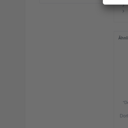
Ähnl
"D
Dor