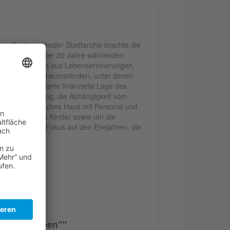
is Groth im Heider Stadtarchiv brachte die
tteilungen aus der 20 Jahre währenden
ekannten Quellen aus Lebenserinnerungen,
ld von den Lebensumständen, unter denen
ommen ungesicherte finanzielle Lage des
en seine Berufung, die Abhängigkeit vom
el ein bürgerliches Haus mit Personal und
e Sorge um die Kinder sowie um die
abei liegt der Fokus auf den Ehejahren, die
 durchs Leben""