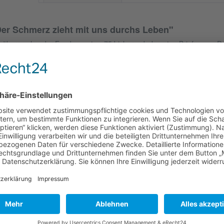
er Schmerz zieht mit uns durchs Leben"
n überraschender Fund von etwa 75 bisher unbekannten Briefen von Dor
torin dieses Buches auf die Idee: Anrührende und sehr persönliche Mi
rbindung mit Klaus Groth setzt sie in Beziehung zu anderen, schon b
iefen und Tagebucheintragungen. Dabei entsteht ein sehr genaues Bi
s Paar sich 1859 verband: Groth fast 40 Jahre alt, Doris 28. Die vollk
chters, die Widerstände der Professoren an der Universität in Kiel geg
ld des Schwiegervaters, der Versuch, ohne geregeltes Einkommen in Ki
tmals bedeutenden, prominenten Gästen zu führen, vor allem jedoch di
genen gesundheitlichen Probleme werden feinfühlig herausgearbeitet. D
78 mit dem frühen Tod von Doris Groth enden.
Autor:
Gunda Massaro
eröffentlichung:
15.04.2019
Format:
140 mm x 210 mm
eiten:
240
iterführende Links zu ""Der Schmerz zieht mit uns