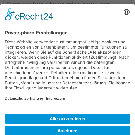
Bewertungen lesen, schreiben und diskutieren...
mehr
Kunden haben sich ebenfalls angesehen
Service Hotline
Shop Service
Informationen
* Alle Preise inkl. gesetzl. Mehrwertsteuer zzgl.
Versandkosten
und ggf.
Nachnahmegebühren, wenn nicht anders beschrieben
Bestellung
Downloads
Lieferung
Über uns
Vertragsschluss
Kontakt
Unser Service für den Buchhandel
Versandkosten
Widerrufsbelehrung
Datenschutz
AGB
Impressum