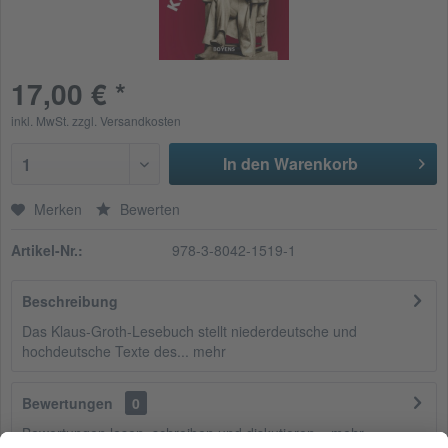
17,00 € *
inkl. MwSt.
zzgl. Versandkosten
In den Warenkorb
1
Merken
Bewerten
Artikel-Nr.:
978-3-8042-1519-1
Beschreibung
Das Klaus-Groth-Lesebuch stellt niederdeutsche und
hochdeutsche Texte des...
mehr
Bewertungen
0
Bewertungen lesen, schreiben und diskutieren...
mehr