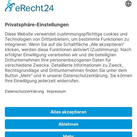
Kunden haben sich ebenfalls angesehen
Service Hotline
Shop Service
Informationen
* Alle Preise inkl. gesetzl. Mehrwertsteuer zzgl.
Versandkosten
und ggf.
Nachnahmegebühren, wenn nicht anders beschrieben
Bestellung
Downloads
Lieferung
Über uns
Vertragsschluss
Kontakt
Unser Service für den Buchhandel
Versandkosten
Widerrufsbelehrung
Datenschutz
AGB
Impressum
Realisiert mit Shopware