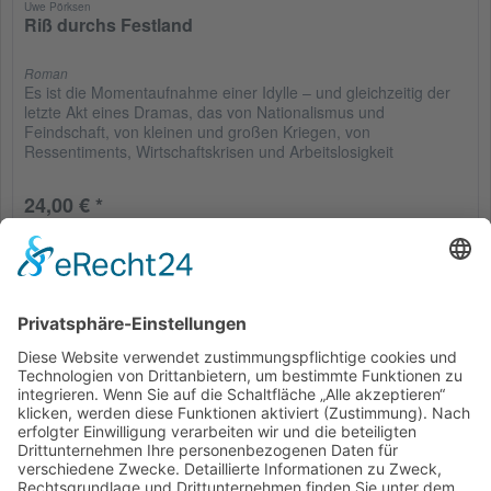
Uwe Pörksen
Riß durchs Festland
Roman
Es ist die Momentaufnahme einer Idylle – und gleichzeitig der
letzte Akt eines Dramas, das von Nationalismus und
Feindschaft, von kleinen und großen Kriegen, von
Ressentiments, Wirtschaftskrisen und Arbeitslosigkeit
gezeichnet ist. Nur...
24,00 € *
Merken
Service Hotline
Shop Service
Informationen