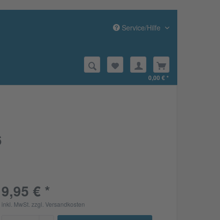
Service/Hilfe
0,00 € *
6
9,95 € *
inkl. MwSt.
zzgl. Versandkosten