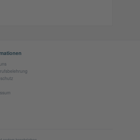
rmationen
uns
rufsbelehrung
schutz
essum
t anders beschrieben