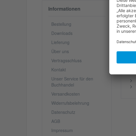
We
Informationen
Ja
un
Bestellung
In
Downloads
Lieferung
V
Über uns
Vertragsschluss
Kontakt
We
Unser Service für den
Buchhandel
Versandkosten
Widerrufsbelehrung
Datenschutz
AGB
Impressum