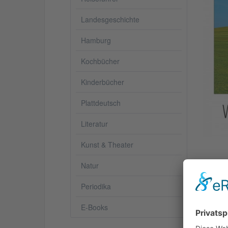
Landesgeschichte
Hamburg
Kochbücher
Kinderbücher
Plattdeutsch
Literatur
Kunst & Theater
Natur
Periodika
Besc
E-Books