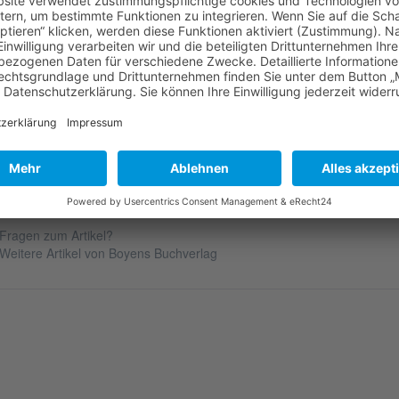
stküsten-Postkartenkalender 2026
hr für Jahr begeistert der Westküsten-Postkartenkalender zum Hinstel
d Gäste mit seinen stimmungsvollen Motiven von der schleswig-holstei
seln. Als Geschenk oder schöne Urlaubserinnerung bestens geeignet!
Autor:
Ingo Lau
eröffentlichung:
04.2025
Format:
210 mm x 135 mm
iterführende Links zu "Westküsten-Postkartenkale
Fragen zum Artikel?
Weitere Artikel von Boyens Buchverlag