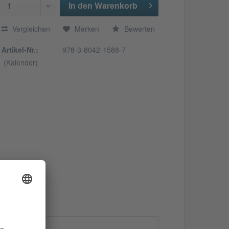
In den Warenkorb
1
Vergleichen
Merken
Bewerten
Artikel-Nr.:
978-3-8042-1588-7
(Kalender)