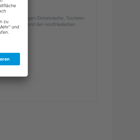
len oder Aufhängen Einheimische, Touristen
nischen Küste und den nordfriesischen
nder 2026"