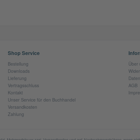
Shop Service
Info
Bestellung
Über 
Downloads
Wider
Lieferung
Daten
Vertragsschluss
AGB
Kontakt
Impr
Unser Service für den Buchhandel
Versandkosten
Zahlung
setzl. Mehrwertsteuer zzgl.
Versandkosten
und ggf. Nachnahmegebühren, wenn nich