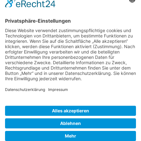
Bewertungen lesen, schreiben und diskutieren...
mehr
Service Hotline
Shop Service
Informationen
* Alle Preise inkl. gesetzl. Mehrwertsteuer zzgl.
Versandkosten
und ggf.
Nachnahmegebühren, wenn nicht anders beschrieben
Bestellung
Downloads
Lieferung
Über uns
Vertragsschluss
Kontakt
Unser Service für den Buchhandel
Versandkosten
Widerrufsbelehrung
Datenschutz
AGB
Impressum
Realisiert mit Shopware