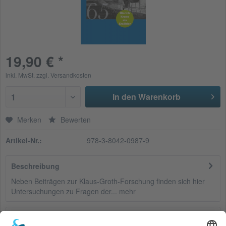
19,90 € *
inkl. MwSt.
zzgl. Versandkosten
In den Warenkorb
1
Merken
Bewerten
Artikel-Nr.:
978-3-8042-0987-9
Beschreibung
Neben Beiträgen zur Klaus-Groth-Forschung finden sich hier
Untersuchungen zu Fragen der...
mehr
Bewertungen
0