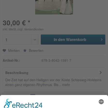
30,00 € *
inkl. MwSt.
zzgl. Versandkosten
In den Warenkorb
1
Merken
Bewerten
Artikel-Nr.:
978-3-8042-1591-7
Beschreibung
Die Zeit hat auf den Halligen vor der Küste Schleswig-Holsteins
einen ganz eigenen Rhythmus. Bis...
mehr
Bewertungen
0
Bewertungen lesen, schreiben und diskutieren...
mehr