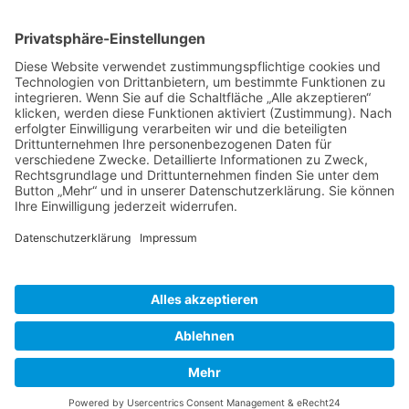
Service Hotline
Shop Service
Informationen
* Alle Preise inkl. gesetzl. Mehrwertsteuer zzgl.
Versandkosten
und ggf.
Nachnahmegebühren, wenn nicht anders beschrieben
Bestellung
Downloads
Lieferung
Über uns
Vertragsschluss
Kontakt
Unser Service für den Buchhandel
Versandkosten
Widerrufsbelehrung
Datenschutz
AGB
Impressum
Realisiert mit Shopware