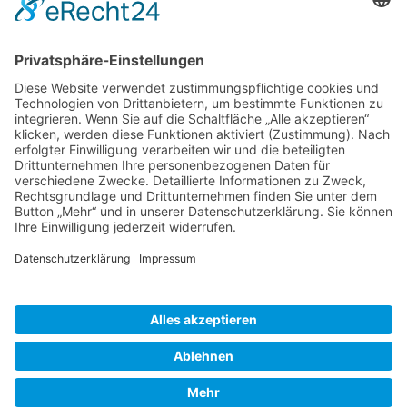
Bewertungen lesen, schreiben und diskutieren...
mehr
Service Hotline
Shop Service
Informationen
* Alle Preise inkl. gesetzl. Mehrwertsteuer zzgl.
Versandkosten
und ggf.
Nachnahmegebühren, wenn nicht anders beschrieben
Bestellung
Downloads
Lieferung
Über uns
Vertragsschluss
Kontakt
Unser Service für den Buchhandel
Versandkosten
Widerrufsbelehrung
Datenschutz
AGB
Impressum
Realisiert mit Shopware