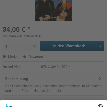
34,00 € *
inkl. MwSt.
zzgl. Versandkosten
In den Warenkorb
1
Merken
Bewerten
Artikel-Nr.:
978-3-8042-1592-4
Beschreibung
Das Buch schildert die Geschichte Dithmarschens im Mittelalter
und in der Frühen Neuzeit. In...
mehr
Bewertungen
0