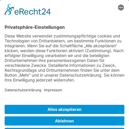
Bewertungen
0
Bewertungen lesen, schreiben und diskutieren...
mehr
Service Hotline
Shop Service
Informationen
* Alle Preise inkl. gesetzl. Mehrwertsteuer zzgl.
Versandkosten
und ggf.
Nachnahmegebühren, wenn nicht anders beschrieben
Bestellung
Downloads
Lieferung
Über uns
Vertragsschluss
Kontakt
Unser Service für den Buchhandel
Versandkosten
Widerrufsbelehrung
Datenschutz
AGB
Impressum
Realisiert mit Shopware