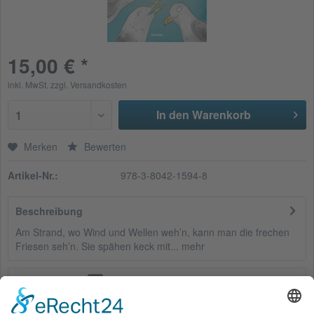
15,00 € *
inkl. MwSt.
zzgl. Versandkosten
In den Warenkorb
1
Merken
Bewerten
Artikel-Nr.:
978-3-8042-1594-8
Beschreibung
Am Strand, wo Wind und Wellen weh’n, kann man die frechen
Friesen seh’n. Sie spähen keck mit...
mehr
Bewertungen
0
Bewertungen lesen, schreiben und diskutieren...
mehr