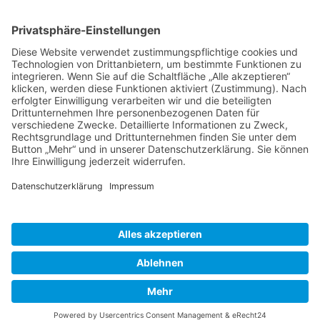
Service Hotline
Shop Service
Informationen
* Alle Preise inkl. gesetzl. Mehrwertsteuer zzgl.
Versandkosten
und ggf.
Nachnahmegebühren, wenn nicht anders beschrieben
Bestellung
Downloads
Lieferung
Über uns
Vertragsschluss
Kontakt
Unser Service für den Buchhandel
Versandkosten
Widerrufsbelehrung
Datenschutz
AGB
Impressum
Realisiert mit Shopware