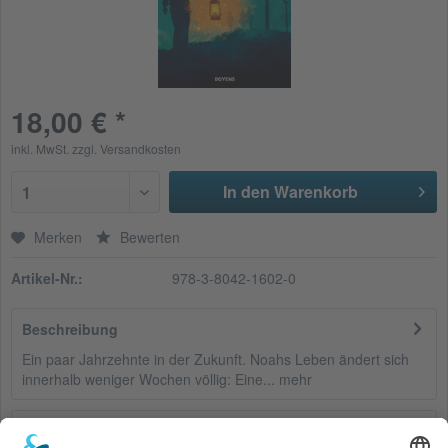
18,00 € *
inkl. MwSt.
zzgl. Versandkosten
In den Warenkorb
1
Merken
Bewerten
Artikel-Nr.:
978-3-8042-1602-0
Beschreibung
Ein paar Jahrzehnte in der Zukunft. Noahs Leben ändert sich
innerhalb weniger Wochen völlig: Eine...
mehr
Bewertungen
0