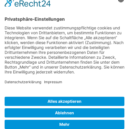
Bewertungen lesen, schreiben und diskutieren...
mehr
Service Hotline
Shop Service
Informationen
* Alle Preise inkl. gesetzl. Mehrwertsteuer zzgl.
Versandkosten
und ggf.
Nachnahmegebühren, wenn nicht anders beschrieben
Bestellung
Downloads
Lieferung
Über uns
Vertragsschluss
Kontakt
Unser Service für den Buchhandel
Versandkosten
Widerrufsbelehrung
Datenschutz
AGB
Impressum
Realisiert mit Shopware