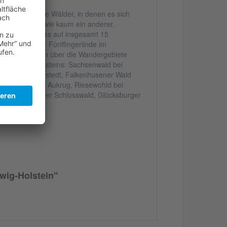
bt es herrliche Wälder, in denen es sich
Wälder so gut wie kaum ein anderer.
en Bundeslandes auf insgesamt 15
äumen wie der Fünffingerlinde im
e Informationen über die Wandergebiete
Schleswig-Holsteins: Sachsenwald bei
lzung bei Barmstedt, Falkenhusener Wald
st, Boxberg bei Aukrug, Riesewohld bei
els, Schleswiger Schlosswald, Glücksburger
wig-Holstein"