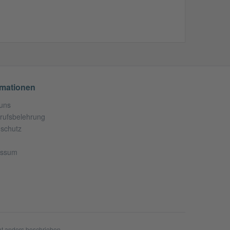
rmationen
uns
rufsbelehrung
schutz
essum
t anders beschrieben