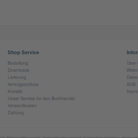
Shop Service
Info
Bestellung
Über 
Downloads
Wider
Lieferung
Daten
Vertragsschluss
AGB
Kontakt
Impr
Unser Service für den Buchhandel
Versandkosten
Zahlung
setzl. Mehrwertsteuer zzgl.
Versandkosten
und ggf. Nachnahmegebühren, wenn nich