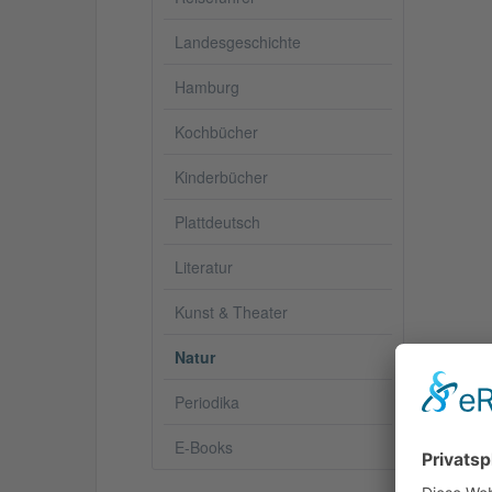
Landesgeschichte
Hamburg
Kochbücher
Kinderbücher
Plattdeutsch
Literatur
Kunst & Theater
Natur
Periodika
Besc
E-Books
Wa