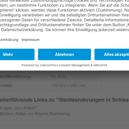
lder in Schleswig-Holstein? Aber ja! Zwischen Nord- und Ostseeküste gi
nderbar entspannen lässt. Naturförster i. R. Götz Heeschen kennt die 
tdecken Sie mit seinem Natur-Wanderführer die Wälder des nördlichst
ndertouren, vorbei an herrlichen Aussichtspunkten und einzigartigen B
esewohld in Dithmarschen. Anfahrtskarten, Wanderpläne und zahlreich
gänzen die Tourenbeschreibungen. 15 Wandertouren durch die Wälder 
mühle, Fredeburger Wald bei Ratzeburg, Hahnheide bei Trittau, Hofhö
dlich Lübecks, Ukleisee bei Eutin, Plöner Schlosswald, Segeberger For
ide, Haaler Gehege südlich Rendsburgs, Schierenseer Wald westlich Ki
hlosswald und Langenberger Forst bei Leck.
Autor:
Götz Heeschen
eröffentlichung:
05.2026
Format:
150 mm x 200 mm
iterführende Links zu "Waldwanderungen in Schles
Fragen zum Artikel?
Weitere Artikel von Boyens Buchverlag