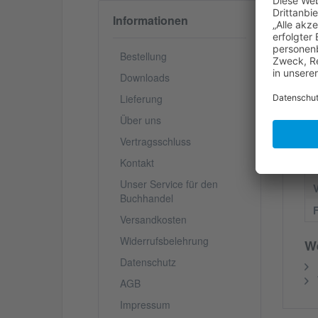
Informationen
Wä
wu
En
Bestellung
Wa
Ri
Downloads
er
Lieferung
Au
sü
Über uns
He
Vertragsschluss
Sc
Kontakt
Unser Service für den
V
Buchhandel
Versandkosten
Widerrufsbelehrung
We
Datenschutz
AGB
Impressum