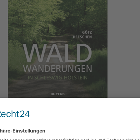
hreibung
Bewertungen
0
ldwanderungen in Schleswig-Holstein