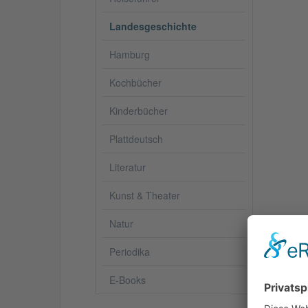
Landesgeschichte
Hamburg
Kochbücher
Kinderbücher
Plattdeutsch
Literatur
Kunst & Theater
Natur
Periodika
Besc
E-Books