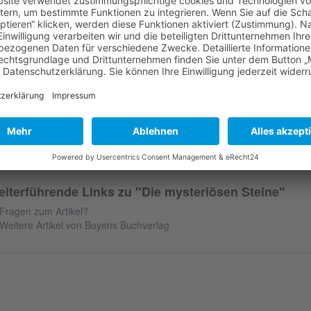
e mysteriösen Steine
ben Sie schon einmal den Steinzeitpark in Albersdorf besucht? Dort erf
ben in der Steinzeit aussah. Doch noch wissen wir nicht alles: Neue 
alyse bringen immer mehr Klarheit darüber, wie verschiedene Clans 
ben. Gregor Hinz hat in Comicform die Geschichte von zwei Gruppen, d
geschrieben. Informativ und lustig!
Autor:
Gregor Hinz
eröffentlichung:
10.2026
Format:
170 mm x 240 mm
iterführende Links zu "Die mysteriösen Steine"
Fragen zum Artikel?
Weitere Artikel von Boyens Buchverlag