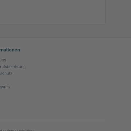
rmationen
uns
rufsbelehrung
schutz
essum
t anders beschrieben