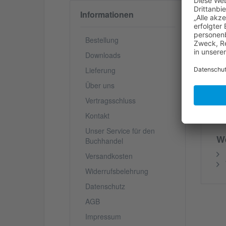
Di
Informationen
Ha
Le
Bestellung
An
Downloads
ha
auf
Lieferung
Über uns
V
Vertragsschluss
Kontakt
Unser Service für den
We
Buchhandel
Versandkosten
Widerrufsbelehrung
Datenschutz
AGB
Impressum