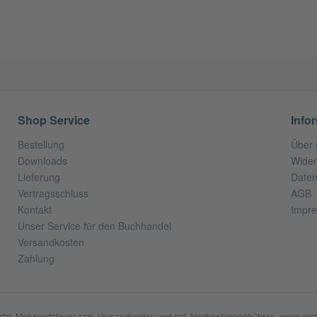
Shop Service
Info
Bestellung
Über 
Downloads
Wider
Lieferung
Daten
Vertragsschluss
AGB
Kontakt
Impr
Unser Service für den Buchhandel
Versandkosten
Zahlung
setzl. Mehrwertsteuer zzgl.
Versandkosten
und ggf. Nachnahmegebühren, wenn nich