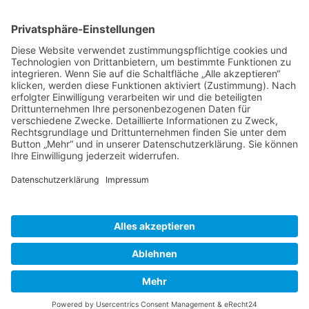
Service Hotline
Shop Service
Informationen
* Alle Preise inkl. gesetzl. Mehrwertsteuer zzgl.
Versandkosten
und ggf.
Nachnahmegebühren, wenn nicht anders beschrieben
Bestellung
Downloads
Lieferung
Über uns
Vertragsschluss
Kontakt
Unser Service für den Buchhandel
Versandkosten
Widerrufsbelehrung
Datenschutz
AGB
Impressum
Realisiert mit Shopware