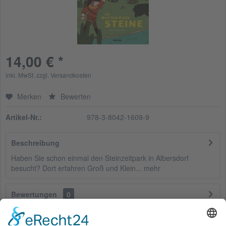
14,00 € *
inkl. MwSt.
zzgl. Versandkosten
Merken
Bewerten
Artikel-Nr.:
978-3-8042-1609-9
Beschreibung
Haben Sie schon einmal den Steinzeitpark in Albersdorf
besucht? Dort erfahren Groß und Klein...
mehr
Bewertungen
0
Bewertungen lesen, schreiben und diskutieren...
mehr