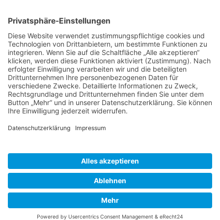
Service Hotline
Shop Service
Informationen
* Alle Preise inkl. gesetzl. Mehrwertsteuer zzgl.
Versandkosten
und ggf.
Nachnahmegebühren, wenn nicht anders beschrieben
Bestellung
Downloads
Lieferung
Über uns
Vertragsschluss
Kontakt
Unser Service für den Buchhandel
Versandkosten
Widerrufsbelehrung
Datenschutz
AGB
Impressum
Realisiert mit Shopware