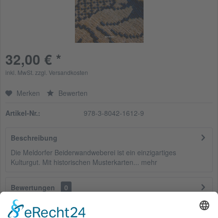
32,00 € *
inkl. MwSt.
zzgl. Versandkosten
Merken
Bewerten
Artikel-Nr.:
978-3-8042-1612-9
Beschreibung
Die Meldorfer Beiderwandweberei ist ein einzigartiges
Kulturgut. Mit historischen Musterkarten...
mehr
Bewertungen
0
Bewertungen lesen, schreiben und diskutieren...
mehr