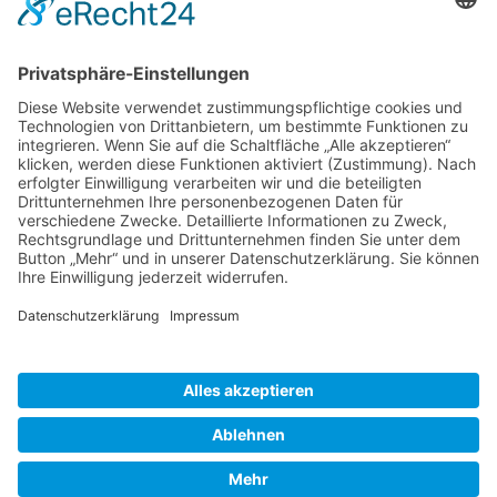
Bewertungen lesen, schreiben und diskutieren...
mehr
Service Hotline
Shop Service
Informationen
* Alle Preise inkl. gesetzl. Mehrwertsteuer zzgl.
Versandkosten
und ggf.
Nachnahmegebühren, wenn nicht anders beschrieben
Bestellung
Downloads
Lieferung
Über uns
Vertragsschluss
Kontakt
Unser Service für den Buchhandel
Versandkosten
Widerrufsbelehrung
Datenschutz
AGB
Impressum
Realisiert mit Shopware