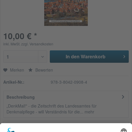
10,00 € *
inkl. MwSt.
zzgl. Versandkosten
In den Warenkorb
1
Merken
Bewerten
Artikel-Nr.:
978-3-8042-0908-4
Beschreibung
„DenkMal!" - die Zeitschrift des Landesamtes für
Denkmalpflege - will Verständnis für die...
mehr
Bewertungen
0