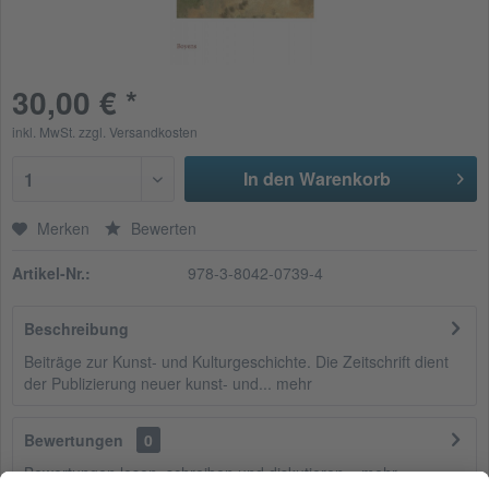
30,00 € *
inkl. MwSt.
zzgl. Versandkosten
In den Warenkorb
1
Merken
Bewerten
Artikel-Nr.:
978-3-8042-0739-4
Beschreibung
Beiträge zur Kunst- und Kulturgeschichte. Die Zeitschrift dient
der Publizierung neuer kunst- und...
mehr
Bewertungen
0
Bewertungen lesen, schreiben und diskutieren...
mehr