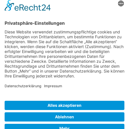
Kunden haben sich ebenfalls angesehen
Service Hotline
Shop Service
Informationen
* Alle Preise inkl. gesetzl. Mehrwertsteuer zzgl.
Versandkosten
und ggf.
Nachnahmegebühren, wenn nicht anders beschrieben
Bestellung
Downloads
Lieferung
Über uns
Vertragsschluss
Kontakt
Unser Service für den Buchhandel
Versandkosten
Widerrufsbelehrung
Datenschutz
AGB
Impressum
Realisiert mit Shopware