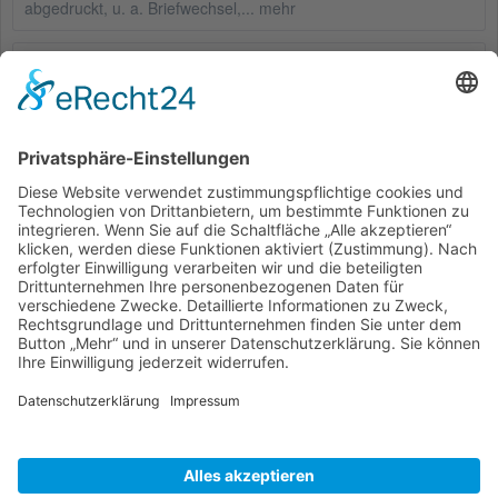
abgedruckt, u. a. Briefwechsel,...
mehr
Bewertungen
0
Bewertungen lesen, schreiben und diskutieren...
mehr
Service Hotline
Shop Service
Informationen
* Alle Preise inkl. gesetzl. Mehrwertsteuer zzgl.
Versandkosten
und ggf.
Nachnahmegebühren, wenn nicht anders beschrieben
Bestellung
Downloads
Lieferung
Über uns
Vertragsschluss
Kontakt
Unser Service für den Buchhandel
Versandkosten
Widerrufsbelehrung
Datenschutz
AGB