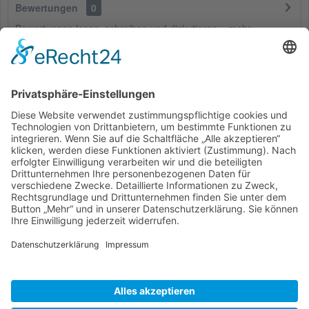
Bewertungen
0
Bewertungen lesen, schreiben und diskutieren...
mehr
Kunden haben sich ebenfalls angesehen
Service Hotline
Shop Service
Informationen
* Alle Preise inkl. gesetzl. Mehrwertsteuer zzgl.
Versandkosten
und ggf.
Nachnahmegebühren, wenn nicht anders beschrieben
Bestellung
Downloads
Lieferung
Über uns
Vertragsschluss
Kontakt
Unser Service für den Buchhandel
Versandkosten
Widerrufsbelehrung
Datenschutz
AGB