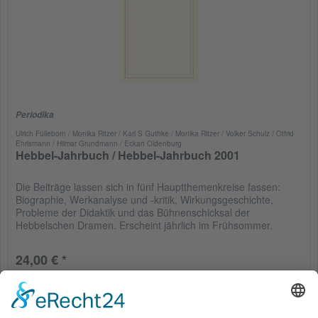
Periodika
Ulrich Fülleborn / Monika Ritzer / Karl S Guthke / Monika Ritzer / Volker Schulz / Otfrid
Ehrismann / Hilmar Grundmann / Eckart Oldenburg
Hebbel-Jahrbuch / Hebbel-Jahrbuch 2001
Die Beiträge lassen sich in fünf Hauptthemenkreise fassen:
Biographie, Werkanalyse und -kritik, Wirkungsgeschichte,
Probleme der Didaktik und das Bühnenschicksal der
Hebbelschen Dramen. Erscheint jährlich im Frühsommer.
24,00 € *
Merken