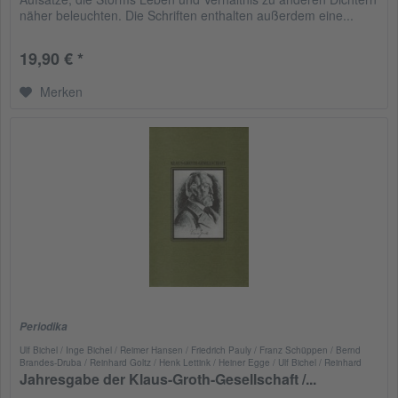
näher beleuchten. Die Schriften enthalten außerdem eine...
19,90 € *
Merken
Periodika
Ulf Bichel / Inge Bichel / Reimer Hansen / Friedrich Pauly / Franz Schüppen / Bernd
Brandes-Druba / Reinhard Goltz / Henk Lettink / Heiner Egge / Ulf Bichel / Reinhard
Goltz / Heiner Egge
Jahresgabe der Klaus-Groth-Gesellschaft /...