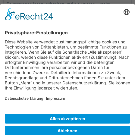
Bewertungen lesen, schreiben und diskutieren...
mehr
Kunden haben sich ebenfalls angesehen
Service Hotline
Shop Service
Informationen
* Alle Preise inkl. gesetzl. Mehrwertsteuer zzgl.
Versandkosten
und ggf.
Nachnahmegebühren, wenn nicht anders beschrieben
Bestellung
Downloads
Lieferung
Über uns
Vertragsschluss
Kontakt
Unser Service für den Buchhandel
Versandkosten
Widerrufsbelehrung
Datenschutz
AGB
Impressum