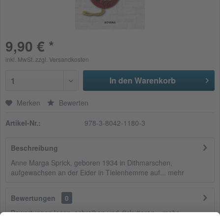
9,90 € *
inkl. MwSt.
zzgl. Versandkosten
In den Warenkorb
1
Merken
Bewerten
Artikel-Nr.:
978-3-8042-1180-3
Beschreibung
Anne Marga Sprick, geboren 1934 in Dithmarschen,
aufgewachsen an der Eider in Tielenhemme auf...
mehr
Bewertungen
0
Bewertungen lesen, schreiben und diskutieren...
mehr