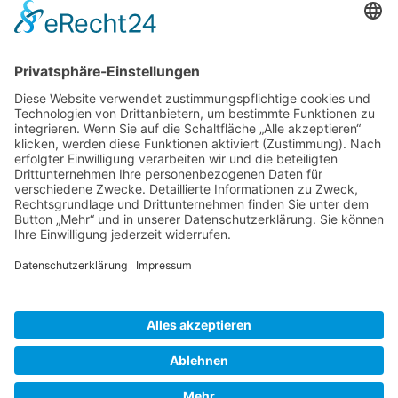
Kunden haben sich ebenfalls angesehen
Service Hotline
Shop Service
Informationen
* Alle Preise inkl. gesetzl. Mehrwertsteuer zzgl.
Versandkosten
und ggf.
Nachnahmegebühren, wenn nicht anders beschrieben
Bestellung
Downloads
Lieferung
Über uns
Vertragsschluss
Kontakt
Unser Service für den Buchhandel
Versandkosten
Widerrufsbelehrung
Datenschutz
AGB
Impressum
Realisiert mit Shopware