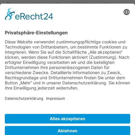
Bewertungen lesen, schreiben und diskutieren...
mehr
Kunden haben sich ebenfalls angesehen
Service Hotline
Shop Service
Informationen
* Alle Preise inkl. gesetzl. Mehrwertsteuer zzgl.
Versandkosten
und ggf.
Nachnahmegebühren, wenn nicht anders beschrieben
Bestellung
Downloads
Lieferung
Über uns
Vertragsschluss
Kontakt
Unser Service für den Buchhandel
Versandkosten
Widerrufsbelehrung
Datenschutz
AGB
Impressum