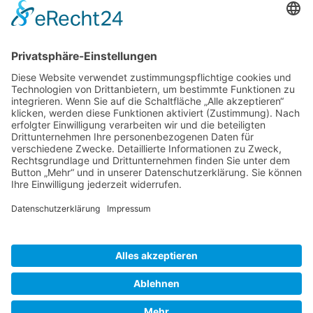
Kunden haben sich ebenfalls angesehen
Service Hotline
Shop Service
Informationen
* Alle Preise inkl. gesetzl. Mehrwertsteuer zzgl.
Versandkosten
und ggf.
Nachnahmegebühren, wenn nicht anders beschrieben
Bestellung
Downloads
Lieferung
Über uns
Vertragsschluss
Kontakt
Unser Service für den Buchhandel
Versandkosten
Widerrufsbelehrung
Datenschutz
AGB
Impressum
Realisiert mit Shopware