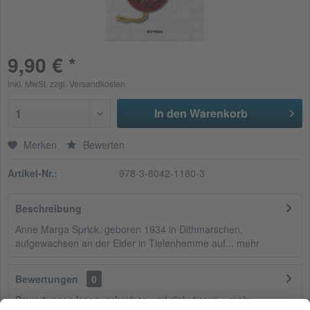
9,90 € *
inkl. MwSt.
zzgl. Versandkosten
In den Warenkorb
1
Merken
Bewerten
Artikel-Nr.:
978-3-8042-1180-3
Beschreibung
Anne Marga Sprick, geboren 1934 in Dithmarschen,
aufgewachsen an der Eider in Tielenhemme auf...
mehr
Bewertungen
0
Bewertungen lesen, schreiben und diskutieren...
mehr