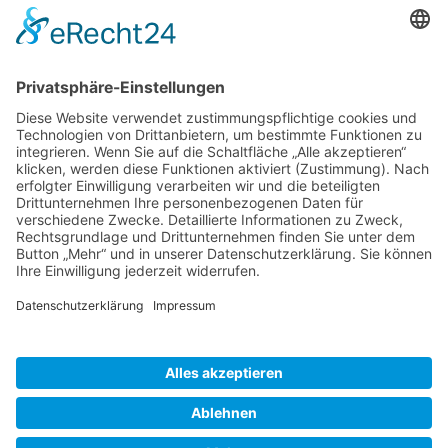
Kunden haben sich ebenfalls angesehen
Service Hotline
Shop Service
Informationen
* Alle Preise inkl. gesetzl. Mehrwertsteuer zzgl.
Versandkosten
und ggf.
Nachnahmegebühren, wenn nicht anders beschrieben
Bestellung
Downloads
Lieferung
Über uns
Vertragsschluss
Kontakt
Unser Service für den Buchhandel
Versandkosten
Widerrufsbelehrung
Datenschutz
AGB
Impressum
Realisiert mit Shopware