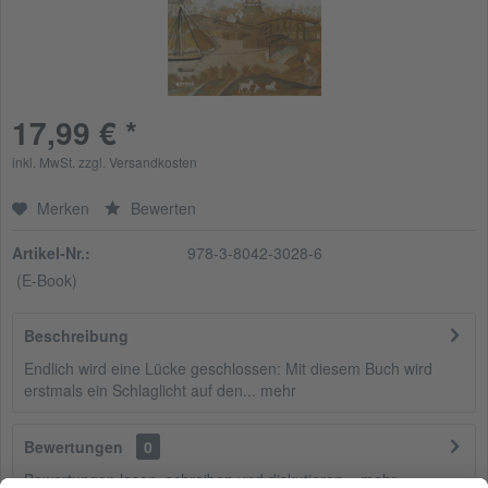
17,99 € *
inkl. MwSt.
zzgl. Versandkosten
Merken
Bewerten
Artikel-Nr.:
978-3-8042-3028-6
(E-Book)
Beschreibung
Endlich wird eine Lücke geschlossen: Mit diesem Buch wird
erstmals ein Schlaglicht auf den...
mehr
Bewertungen
0
Bewertungen lesen, schreiben und diskutieren...
mehr