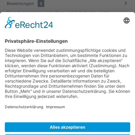
Bewertungen
0
Bewertungen lesen, schreiben und diskutieren...
mehr
Kunden haben sich ebenfalls angesehen
Service Hotline
Shop Service
Informationen
* Alle Preise inkl. gesetzl. Mehrwertsteuer zzgl.
Versandkosten
und ggf.
Nachnahmegebühren, wenn nicht anders beschrieben
Bestellung
Downloads
Lieferung
Über uns
Vertragsschluss
Kontakt
Unser Service für den Buchhandel
Versandkosten
Widerrufsbelehrung
Datenschutz
AGB