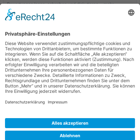
Bewertungen lesen, schreiben und diskutieren...
mehr
Kunden haben sich ebenfalls angesehen
Service Hotline
Shop Service
Informationen
* Alle Preise inkl. gesetzl. Mehrwertsteuer zzgl.
Versandkosten
und ggf.
Nachnahmegebühren, wenn nicht anders beschrieben
Bestellung
Downloads
Lieferung
Über uns
Vertragsschluss
Kontakt
Unser Service für den Buchhandel
Versandkosten
Widerrufsbelehrung
Datenschutz
AGB
Impressum