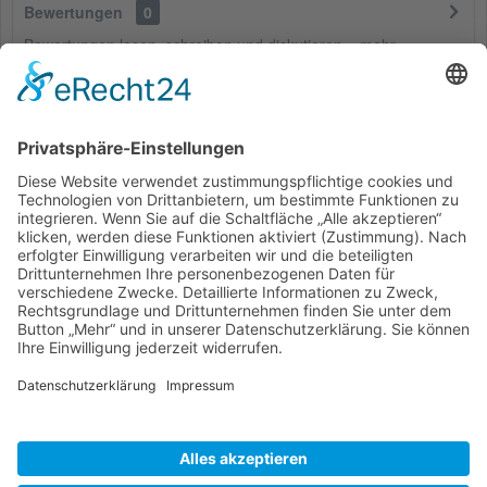
Bewertungen
0
Bewertungen lesen, schreiben und diskutieren...
mehr
Kunden haben sich ebenfalls angesehen
Service Hotline
Shop Service
Informationen
* Alle Preise inkl. gesetzl. Mehrwertsteuer zzgl.
Versandkosten
und ggf.
Nachnahmegebühren, wenn nicht anders beschrieben
Bestellung
Downloads
Lieferung
Über uns
Vertragsschluss
Kontakt
Unser Service für den Buchhandel
Versandkosten
Widerrufsbelehrung
Datenschutz
AGB