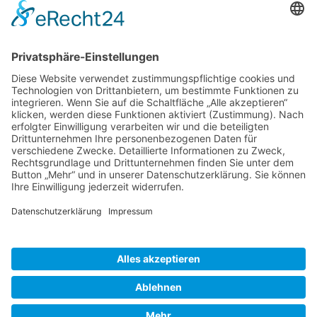
Kunden haben sich ebenfalls angesehen
Service Hotline
Shop Service
Informationen
* Alle Preise inkl. gesetzl. Mehrwertsteuer zzgl.
Versandkosten
und ggf.
Nachnahmegebühren, wenn nicht anders beschrieben
Bestellung
Downloads
Lieferung
Über uns
Vertragsschluss
Kontakt
Unser Service für den Buchhandel
Versandkosten
Widerrufsbelehrung
Datenschutz
AGB
Impressum
Realisiert mit Shopware