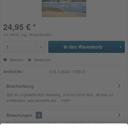
24,95 € *
inkl. MwSt.
zzgl. Versandkosten
In den Warenkorb
1
Merken
Bewerten
Artikel-Nr.:
978-3-8042-1528-3
Beschreibung
Sylt ist ungewöhnlich vielseitig, und es lohnt sich, all das zu
entdecken, was jenseits der...
mehr
Bewertungen
0
Bewertungen lesen, schreiben und diskutieren...
mehr