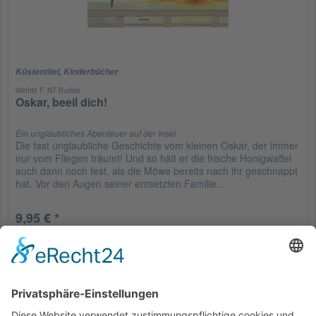
Küstentitel
,
Kinderbücher
Winfrid F. NT Budde
Oskar, beeil dich!
Ein unglaubliches Abenteuer auf der Insel
Die fast unglaubliche Geschichte vom kleinen Oskar, der immer
nur vom Fliegen träumt! Und so hält er die frische Honigwaffel
auch dann noch fest, als die Möwe bereits nach ihr geschnappt
hat. Vor den Augen seiner entsetzten Familie...
9,95 € *
Merken
Service Hotline