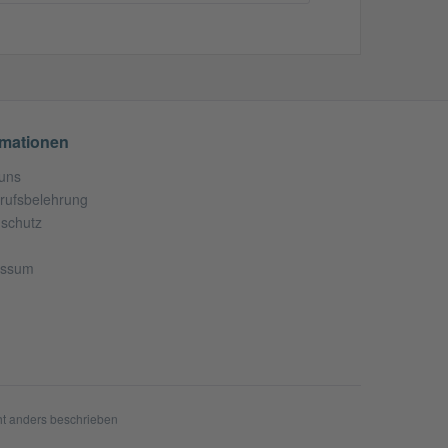
rmationen
uns
rufsbelehrung
schutz
essum
t anders beschrieben