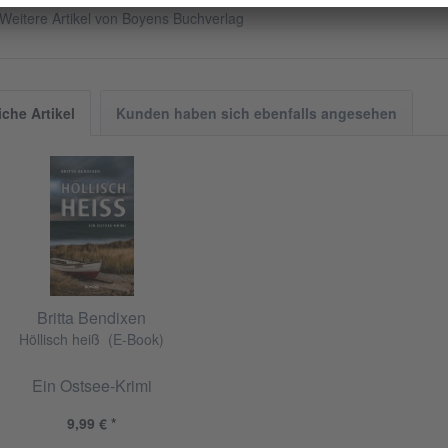
Weitere Artikel von Boyens Buchverlag
iche Artikel
Kunden haben sich ebenfalls angesehen
Britta Bendixen
Höllisch heiß (E-Book)
Ein Ostsee-Krimi
9,99 € *