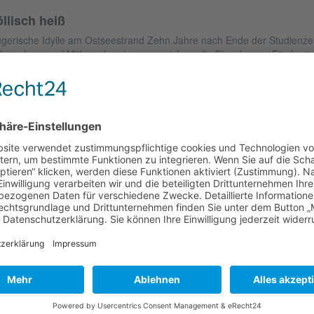
llisch heiß
ügerische Idylle am Ostseestrand Zehn Jahre nach Ende der Studienze
tbewohner und Mitbewohnerinnen zu sich an die Flensburger Förde ei
dacht war, um die alten Freundschaften wieder aufleben zu lassen, entwi
teiligten. Zunächst sind Marius, Kristina, Jan und Svenja froh darüber,
innerungen schwelgen zu können. Zusammen mit ihren Partnern verbrin
 Ostseestrand. Aber die Idylle bekommt schnell erste Risse. Die Vergan
urlos vorübergegangen, und es gibt jemanden, der ein böses Spiel mit s
ner der Gäste tot in der Sauna aufgefunden. Während die Polizei die Er
sstrauen. Es ist klar, dass nur einer der Anwesenden der Täter sein k
Autor:
Britta Bendixen
eröffentlichung:
03.2014
eiten:
304
Format:
120 mm x 200 mm
Einband:
kartoniert
iterführende Links zu "Höllisch heiß"
Fragen zum Artikel?