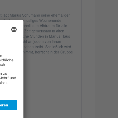
it lädt Marius Schumann seine ehemaligen
n. Doch was als lustiges Wochenende
ckelt sich schnell zum Albtraum für alle
 nach so langer Zeit gemeinsam in alten
gen sie fröhliche Stunden in Marius Haus
genheit ist nicht an jedem von ihnen
einen Mitmenschen treibt. Schließlich wird
mittlungen aufnimmt, herrscht in der Gruppe
ann …