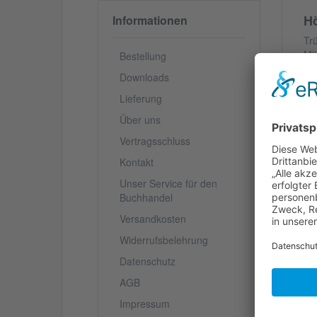
Hö
Informationen
Tr
Mi
Bestellung
ge
Downloads
Be
Er
Lieferung
am
Über uns
sp
ei
Vertragsschluss
Mi
Kontakt
Unser Service für den
V
Buchhandel
S
Versandkosten
Widerrufsbelehrung
Datenschutz
AGB
We
Impressum