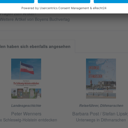
iterführende Links zu "Auf Tour in Schleswig-Holst
Fragen zum Artikel?
Weitere Artikel von Boyens Buchverlag
en haben sich ebenfalls angesehen
Landesgeschichte
Reiseführer
,
Dithmarschen
Peter Wenners
Barbara Post / Stefan Lipsk
x Schleswig-Holstein entdecken
Unterwegs in Dithmarschen