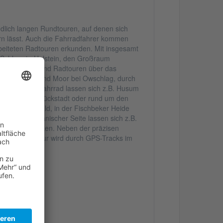
edlich langen Rundtouren, auf denen sich
n lässt. Auch die Fahrradfahrer kommen
beiteten Radtouren erkunden. Mit insgesamt
h Schleswig-Holstein, den Großraum
Wanderungen und Radtouren über das
er Birk, Heide und Moor bei Owschlag, durch
al. Auf dem Fahrrad lassen sich z.B. Husum
e Region um Glückstadt oder rund um den
m Sachsenwald, in der Fischbeker Heide
chtigt. Auf dänischer Seite lassen sich z.B.
hleuse entdecken. Neben der präzisen
wegs. Jede Tour wird durch GPS-Tracks im
tzt.