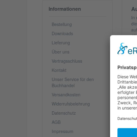
Au
Informationen
In
di
Bestellung
au
Downloads
43
Ha
Lieferung
ge
Über uns
de
un
Vertragsschluss
Gr
Kontakt
od
di
Unser Service für den
Ro
Buchhandel
we
Versandkosten
Widerrufsbelehrung
V
Datenschutz
AGB
S
Impressum