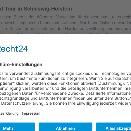
f Tour in Schleswig-Holstein
 diesem Buch finden Wanderer Vorschläge für die schönsten, unterschi
e abwechslungsreiche Landschaft zwischen Nord- und Ostsee erwander
f ihre Kosten, denn sie können den Norden auf zwölf sorgsam ausgear
 Touren führt dieser Reisebegleiter Wanderer und Fahrradfahrer durc
mburg und Dänemark/Nordschleswig. In Schleswig-Holstein sind die 
samte Festland verteilt. Hier finden sich Touren z.B. durch die Gelting
n Riesewohld, das Dosenmoor bei Neumünster oder auch ins Hellbacht
d Nordstrand oder die Eiderkanalschleusen entdecken, ebenso wie di
oßen Plöner See. Der Großraum Hamburg wird mit Wanderungen z.B. i
er mit einer Radtour durch das Naturschutzgebiet Zollenspieker berücksi
e Apenrader Förde, die Düppeler Schanzen oder per Rad die Hoyer-Sc
utenbeschreibung erleichtern Fotos und Karten die Orientierung unter
it verbreiteten GPX-Format für alle gängigen Navigationsgeräte unterstü
Autor:
Gerhard Wagner
eröffentlichung:
11.04.2022
Format:
115 mm x 200 mm
eiten:
152