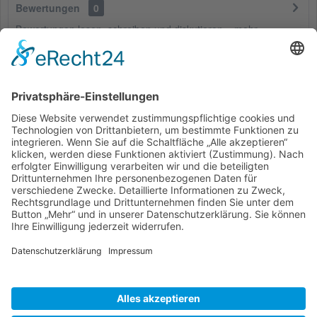
Bewertungen
0
Bewertungen lesen, schreiben und diskutieren...
mehr
Kunden haben sich ebenfalls angesehen
Service Hotline
Shop Service
Informationen
* Alle Preise inkl. gesetzl. Mehrwertsteuer zzgl.
Versandkosten
und ggf.
Nachnahmegebühren, wenn nicht anders beschrieben
Bestellung
Downloads
Lieferung
Über uns
Vertragsschluss
Kontakt
Unser Service für den Buchhandel
Versandkosten
Widerrufsbelehrung
Datenschutz
AGB